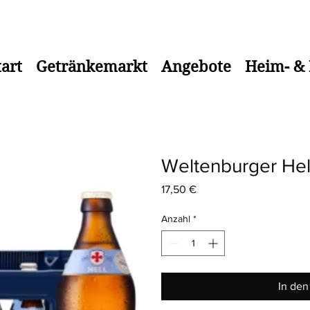
 bis 18.00 Uhr Telefon: 08583/917184
tart
Getränkemarkt
Angebote
Heim- & 
Weltenburger Hel
Preis
17,50 €
Anzahl
*
In de