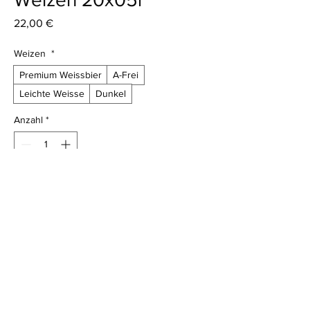
Preis
22,00 €
Weizen
*
Premium Weissbier
A-Frei
Leichte Weisse
Dunkel
Anzahl
*
In den Warenkorb
Sortiment Franziskaner Weizen
AGB
Impressum