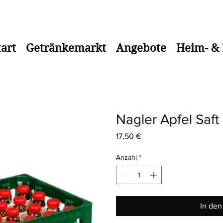
 bis 18.00 Uhr Telefon: 08583/917184
tart
Getränkemarkt
Angebote
Heim- & 
Nagler Apfel Saft
Preis
17,50 €
Anzahl
*
In de