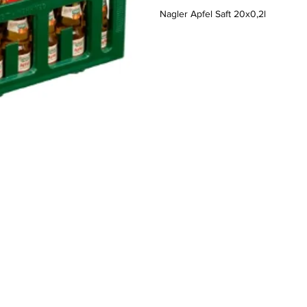
Nagler Apfel Saft 20x0,2l
Standort
Hauptstraße 39
M