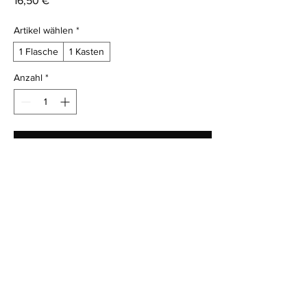
16,50 €
Artikel wählen
*
1 Flasche
1 Kasten
Anzahl
*
In den Warenkorb
Kela Apfel Direktsaft 6x1l
2,40€ Pfand
AGB
Impressum
Datenschutz