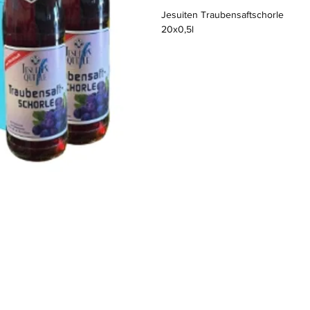
Jesuiten Traubensaftschorle
20x0,5l
Standort
Hauptstraße 39
M