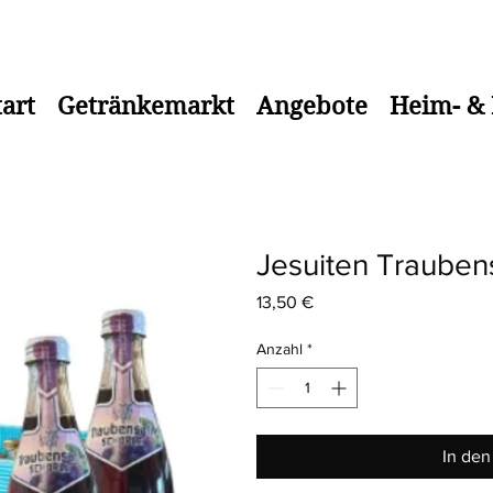
 bis 18.00 Uhr Telefon: 08583/917184
tart
Getränkemarkt
Angebote
Heim- & 
Jesuiten Trauben
Preis
13,50 €
Anzahl
*
In de