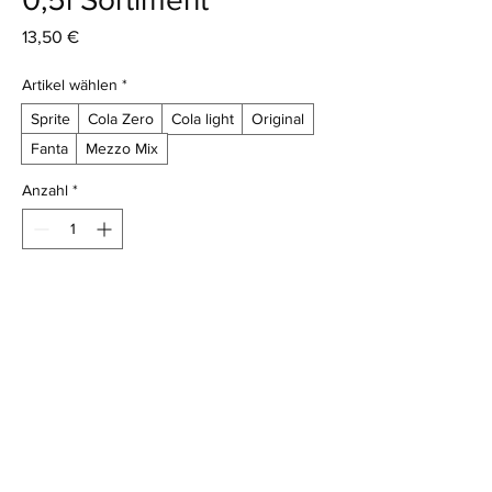
Preis
13,50 €
Artikel wählen
*
Sprite
Cola Zero
Cola light
Original
Fanta
Mezzo Mix
Anzahl
*
In den Warenkorb
Coca-Cola 0,5l Sortiment
12x0,5l
AGB