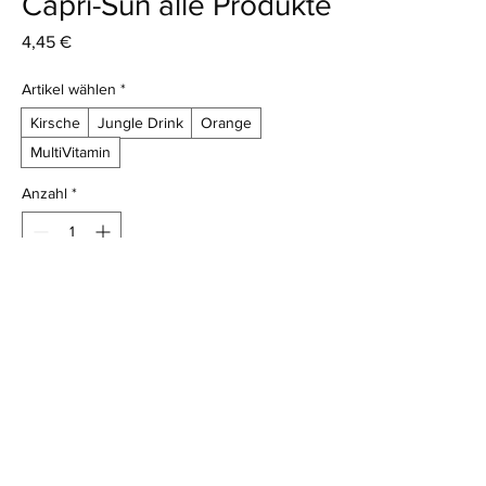
Capri-Sun alle Produkte
Preis
4,45 €
Artikel wählen
*
Kirsche
Jungle Drink
Orange
MultiVitamin
Anzahl
*
In den Warenkorb
Capri-Sun alle Produkte
AGB
Impressum