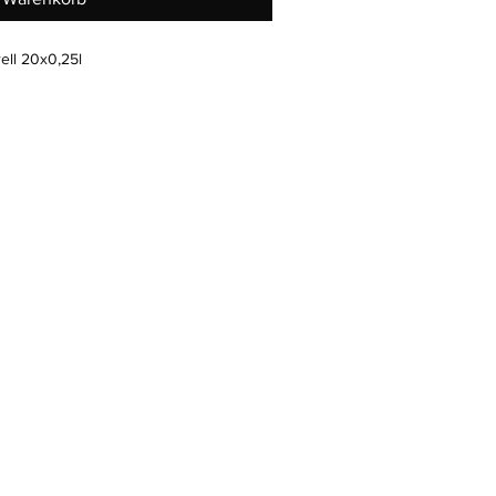
ell 20x0,25l
Öffnungszeiten
Telefo
ontag - Samstag
+49 (0) 8583 917