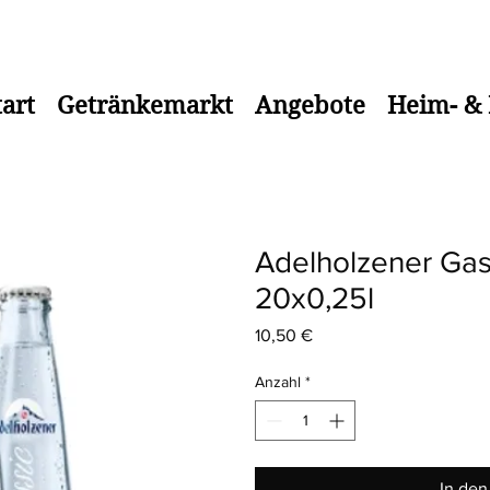
 bis 18.00 Uhr Telefon: 08583/917184
tart
Getränkemarkt
Angebote
Heim- & 
Adelholzener Gas
20x0,25l
Preis
10,50 €
Anzahl
*
In de